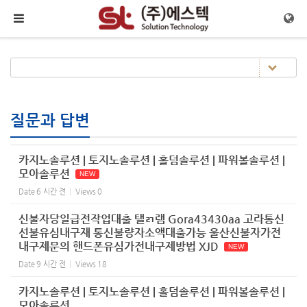
Sketchbook5, 스케치북5
Sketchbook5, 스케치북5
메뉴 건너뛰기
질문과 답변
카지노솔루션 | 토지노솔루션 | 홀덤솔루션 | 파워볼솔루션 |
모아솔루션
NEW
Date
6 시간 전
Views
0
신불자당일급전작업대출 탤ㄺ램 Gora43430aa 고라통신
선불유심내구재 통신불량자소액대출가능 울산신불자가전
내구제문의 핸드폰유심가전내구제방법 XJD
NEW
Date
9 시간 전
Views
18
카지노솔루션 | 토지노솔루션 | 홀덤솔루션 | 파워볼솔루션 |
모아솔루션