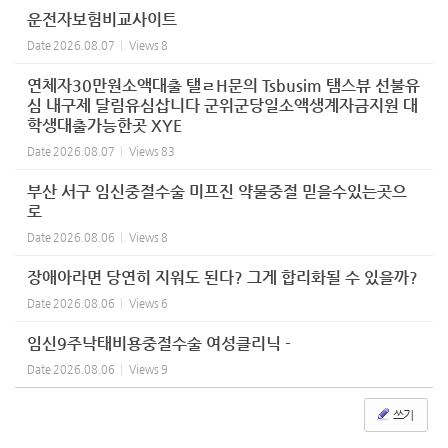
운전자보험비교사이트
Date
2026.08.07
Views
8
연체자30만원소액대출 탤ㄹH문의 Tsbusim 탬스뷰 선불유
심 내구제 달림유심삽니다 군위군당일소액생계자금지원 대
학생대출가능한곳 XYE
Date
2026.08.07
Views
83
부산 서구 임신중절수술 미프진 약물중절 믿을수있는곳으
로
Date
2026.08.06
Views
8
장애아라면 당연히 지워도 된다? 그게 합리화될 수 있을까?
Date
2026.08.06
Views
6
임신9주낙태비용중절수술 여성클리닉 -
Date
2026.08.06
Views
9
쓰기